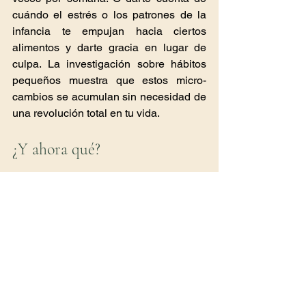
cuándo el estrés o los patrones de la 
infancia te empujan hacia ciertos 
alimentos y darte gracia en lugar de 
culpa. La investigación sobre hábitos 
pequeños muestra que estos micro-
cambios se acumulan sin necesidad de 
una revolución total en tu vida.
¿Y ahora qué?
Tyson llamó a esto “
la pelea más 
grande de mi vida
”. Tiene razón: la 
comida procesada es un problema 
enorme. Pero la verdadera pelea 
incluye hacer que la comida real sea 
accesible, a través de políticas, precios, 
educación y sistemas de apoyo que nos 
encuentren donde realmente estamos. 