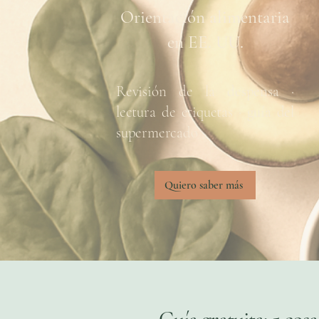
Orientación alimentaria
en EE. UU.
Revisión de la despensa ·
lectura de etiquetas · guía del
supermercado
Quiero saber más