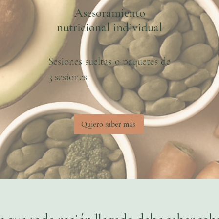
Asesoramiento
nutricional individual
Sesiones sueltas o paquetes de
3 sesiones
Quiero saber más