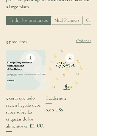
a largo plazo.
Todos los productos
Meal Planners
Orientación alimentaria
Ordenar
5 productos
5 cosas que todo
Cuaderno 2
recién llegado debe
Precio
0,00 US$
saber sobre las
etiquetas de los
alimentos en EE. UU.