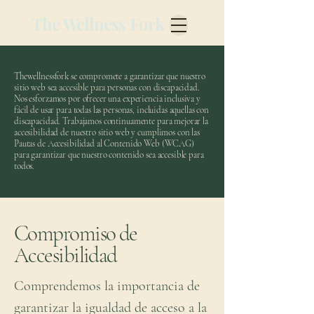
The Wellness Fork
Thewellnessfork se compromete a garantizar que nuestro
sitio web sea accesible para personas con discapacidad.
Nos esforzamos por ofrecer una experiencia inclusiva y
fácil de usar para todas las personas, incluidas aquellas con
discapacidad. Trabajamos continuamente para mejorar la
accesibilidad de nuestro sitio web y cumplimos con las
Pautas de Accesibilidad al Contenido Web (WCAG)
para garantizar que nuestro contenido sea accesible para
todos.
Compromiso de
Accesibilidad
Comprendemos la importancia de
garantizar la igualdad de acceso a la